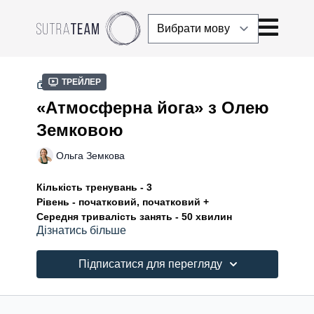
Трейлер
КОЛЕКЦІЯ
«Атмосферна йога» з Олею
Земковою
Ольга Земкова
Кількість тренувань - 3
Рівень - початковий, початковий +
Середня тривалість занять - 50 хвилин
Дізнатись більше
Курс «Атмосферна йога» - це три м’які практики, які
Оля Земкова записала під час свого кількамісячного
Підписатися для перегляду
перебування на Балі. Вони просочені настроєм
острова, покликані сповільнити, зануритися в себе і
цінувати кожну мить життя, бо вона неповторна.