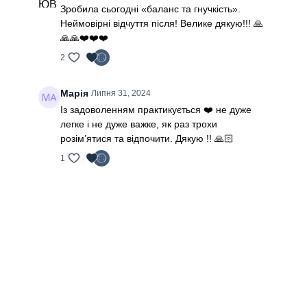
Зробила сьогодні «баланс та гнучкість».
Неймовірні відчуття після! Велике дякую!!! 🙏
🙏🙏❤️❤️❤️
2
Марія
Липня 31, 2024
Із задоволенням практикується ❤️ не дуже
легке і не дуже важке, як раз трохи
розімʼятися та відпочити. Дякую !! 🙏🏻
1