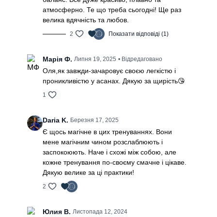
атмосферно. Те що треба сьогодні! Ще раз
велика вдячність та любов.
2
Показати відповіді (1)
Марія Ф.
Липня 19, 2025
• Відредаговано
Оля,як завжди-зачаровує своєю легкістю і
проникливістю у асанах. Дякую за щирість😘
1
Daria K.
Березня 17, 2025
Є щось магічне в цих тренуваннях. Вони
мене магічним чином розслаблюють і
заспокоюють. Наче і схожі між собою, але
кожне тренування по-своєму смачне і цікаве.
Дякую велике за ці практики!
2
Юлия В.
Листопада 12, 2024