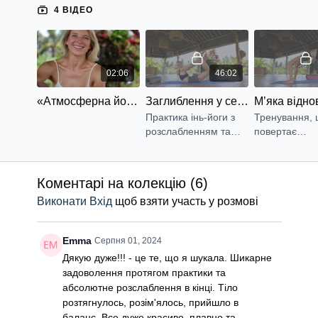
Прості пранаями допомагають усвідомити себе тут і
4 ВІДЕО
зараз, а доступні практикам будь-якого рівня асани
мобілізують м’язи, суглоби та фасції. Цей курс
повною мірою демонструє, наскільки наш
внутрішній стан залежить від того, як працює тіло.
02:06
46:02
Через прогини ми вчимося відкриватися світові,
м’які вправи на розтягнення і статичні форми
«Атмосферна йога» з Олею Земковою
Заглиблення у себе
допомагають проживати емоції, а асани на певні
Практика інь-йоги з
Тренування,
групи м’язів вмикають якості, що необхідні в
розслабленням та
повертає
конкретну мить життя. «Атмосферна йога» - це
комфортними
усвідомлення
тілесна терапія, занулення, завдяки якому
формами асан.
тіла, його сил
поліпшується фізичне та ментальне самопочуття.
гнучкість.
Коментарі на колекцію (
6
)
Виконати Вхід
щоб взяти участь у розмові
Мова курсу -українська
Emma
Серпня 01, 2024
Дякую дуже!!! - це те, що я шукала. Шикарне
задоволення протягом практики та
абсолютне розслаблення в кінці. Тіло
розтягнулось, розім'ялось, прийшло в
баланс. Все дуже красиво, плавно та