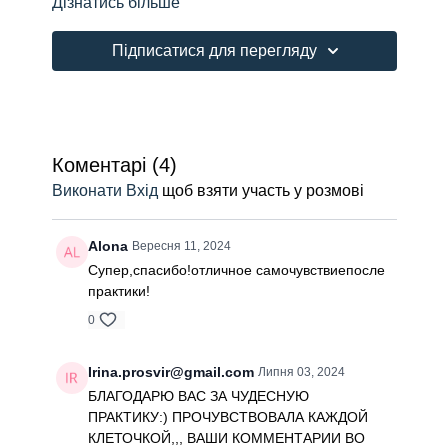
Дізнатись більше
свою неприємну справу. Гравітація провокує зміни у
центральній осі, м’язах та суглобах, формуються
гіпертонус, біль, асиметрія та сколіотична постава.
Підписатися для перегляду
Працюючи динамічно і статично у горизонтальній
площині, можна усунути ці прояви. У третє
тренування курсу включені тракційні, динамічно-
розминочні і укріплюючі елементи, що допомагають
рівномірно розподілити навантаження на кінцівки.
Коментарі (
4
)
Виконати Вхід
щоб взяти участь у розмові
Alona
Вересня 11, 2024
Супер,спасибо!отличное самочувствиепосле
практики!
0
Irina.prosvir@gmail.com
Липня 03, 2024
БЛАГОДАРЮ ВАС ЗА ЧУДЕСНУЮ
ПРАКТИКУ:) ПРОЧУВСТВОВАЛА КАЖДОЙ
КЛЕТОЧКОЙ,,, ВАШИ КОММЕНТАРИИ ВО