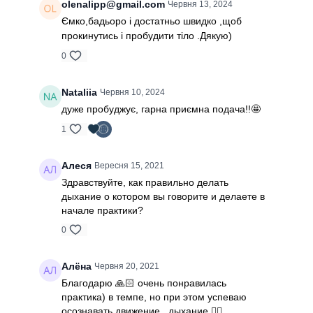
olenalipp@gmail.com
Червня 13, 2024
Ємко,бадьоро і достатньо швидко ,щоб
прокинутись і пробудити тіло .Дякую)
0
Nataliia
Червня 10, 2024
дуже пробуджує, гарна приємна подача!!🤩
1
Алеся
Вересня 15, 2021
Здравствуйте, как правильно делать
дыхание о котором вы говорите и делаете в
начале практики?
0
Алёна
Червня 20, 2021
Благодарю 🙏🏻 очень понравилась
практика) в темпе, но при этом успеваю
осознавать движение , дыхание 🧘‍♀️