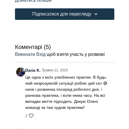
Дізнатись більше
спрямовані на активацію енергетичних центрів.
Динамічний комплекс асан задіює основні групи
м'язів, створює стійкий та тривалий ефект
Підписатися для перегляду
бадьорості тіла та ясності розуму. Після
життєстверджуючої шавасани з'являється відчуття
готовності до дня з будь-якими випробуваннями.
Коментарі (
5
)
Виконати Вхід
щоб взяти участь у розмові
Daria K.
Травня 12, 2025
Це одна з моїх улюблених практик. В будь-
якій незрозумілій ситуації роблю цей сет 😅
наче і розминка посеред робочого дня, і
ранкова практика, і коли нема часу. На всі
випадки життя підходить. Дякую Олені
команді за такі чудові практики!
1