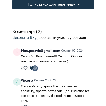
нервову систему та вчать мозок швидко реагувати
Підписатися для перегляду
на поставлені завдання.
Коментарі (
2
)
Виконати Вхід
щоб взяти участь у розмові
Irina.prosvir@gmail.com
Серпня 07, 2024
Спасибо, Константин!!! Супер!!! Очеень
точные пояснения к ассанам:)
2
Victoria
Серпня 25, 2022
Хочу поблагодарить Константина за
практику, просто потрясающая. Включается
все тело, хотелось бы побольше видео с
ним.