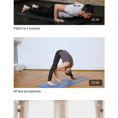
28:34
Работа з кором
10:59
М'яка розминка