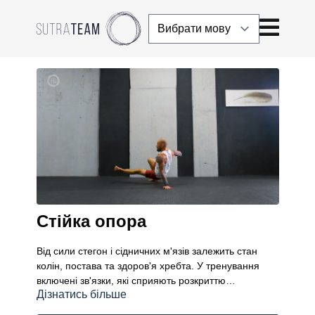
Стійка опора
Від сили стегон і сідничних м'язів залежить стан
колін, постава та здоров'я хребта. У тренування
включені зв'язки, які сприяють розкриттю
Дізнатись більше
тазостегнових суглобів, зміцнюють стегна та сідниці.
Комплексне тренування та цілісні рухи розвивають