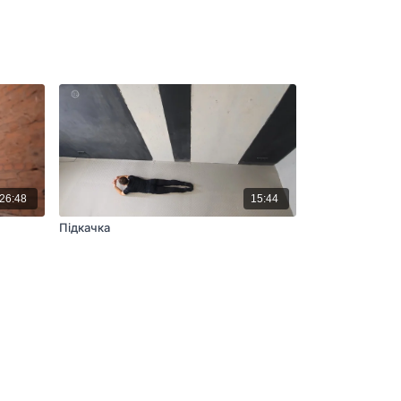
26:48
15:44
Підкачка