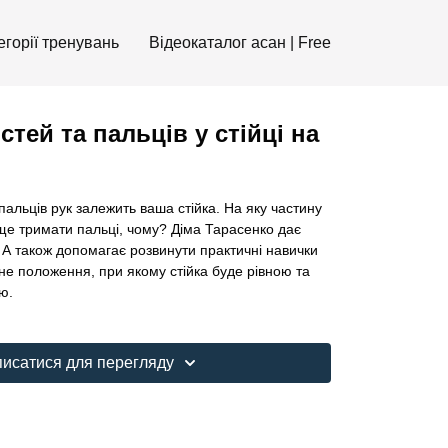
егорії тренувань
Відеокаталог асан | Free
тей та пальців у стійці на
пальців рук залежить ваша стійка. На яку частину
ще тримати пальці, чому? Діма Тарасенко дає
я. А також допомагає розвинути практичні навички
не положення, при якому стійка буде рівною та
ю.
писатися для перегляду