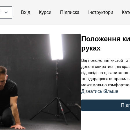
Вхід
Курси
Підписка
Інструктори
Кат
Положення кис
руках
Від положення кистей та 
долоні спиратися, як кра
відповіді на ці запитанн
та відпрацювати правиль
максимально комфортно
Дізнатись більше
Під