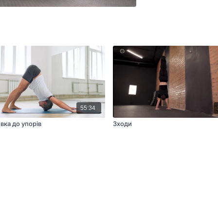
55:34
вка до упорів
Зходи