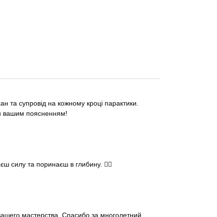
ан та супровід на кожному кроці парактики.
яки вашим поясненням!
 силу та поринаєш в глибину. 🧘‍♂️
вашего мастерства. Спасибо за многолетний