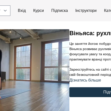
Вхід
Курси
Підписка
Інструктори
Кат
Віньяса: рухл
Це заняття йогою побудо
Віньяса розвиває рухливіс
фокусувати увагу та коо
практикувати вранці прот
Зареєструйтесь на сайті 
свій безкоштовний період
Дізнатись більше
Під