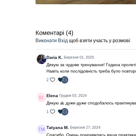
Коментарі (
4
)
Виконати Вхід
щоб взяти участь у розмові
Daria K.
Березня 01, 2025
Дякую за чудове тренування! Година пролетіл
Навіть коли послідовність треба було повтор
2
Elena
Грудня 03, 2024
Дякую 🙏 дуже-дуже сподобалось практикуват
1
Tatyana M.
Березня 27, 2024
Спасибо. Очень понравилась ваша практика