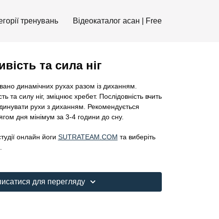
егорії тренувань
Відеокаталог асан | Free
ивість та сила ніг
вано динамічних рухах разом із диханням.
ть та силу ніг, зміцнює хребет. Послідовність вчить
рдинувати рухи з диханням. Рекомендується
ягом дня мінімум за 3-4 години до сну.
студії онлайн йоги
SUTRATEAM.COM
та виберіть
.
писатися для перегляду