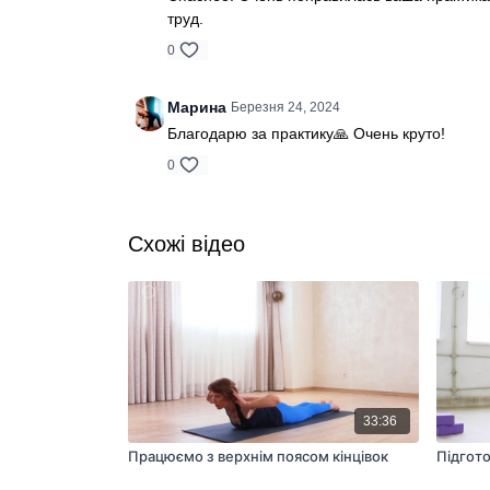
труд.
0
Марина
Березня 24, 2024
Благодарю за практику🙏 Очень круто!
0
Схожі відео
33:36
Працюємо з верхнім поясом кінцівок
Підгото