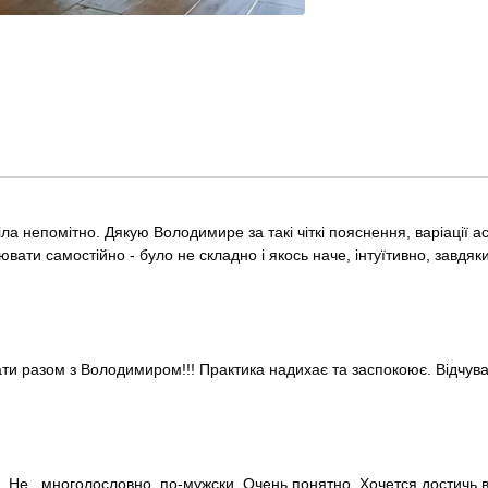
а непомітно. Дякую Володимире за такі чіткі пояснення, варіації ас
ювати самостійно - було не складно і якось наче, інтуїтивно, завд
и разом з Володимиром!!! Практика надихає та заспокоює. Відчуваєш
. Не многолословно, по-мужски. Очень понятно. Хочется достичь 