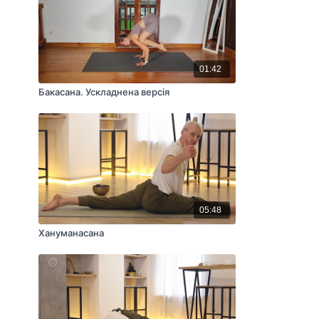
01:42
Бакасана. Ускладнена версія
05:48
Хануманасана