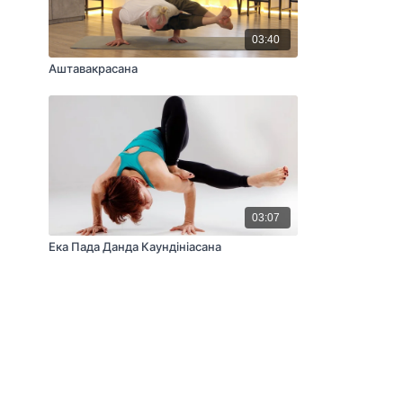
03:40
Аштавакрасана
03:07
Ека Пада Данда Каундініасана