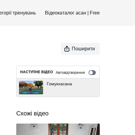
егорії тренувань
Відеокаталог асан | Free
Поширити
НАСТУПНЕ ВІДЕО
Автовідтворення
Гомукхасана
Схожі відео