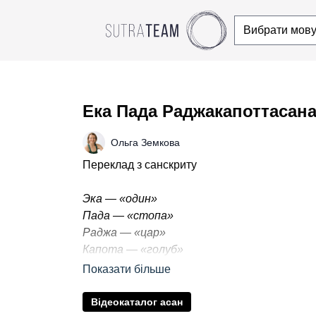
Ека Пада Раджакапоттасан
Ольга Земкова
Переклад з санскриту
Эка — «один»
Пада — «стопа»
Раджа — «цар»
Капота — «голуб»
Асана — «положення тіла»
Виконання асани в 4 етапи з Олею Земково
Відеокаталог асан