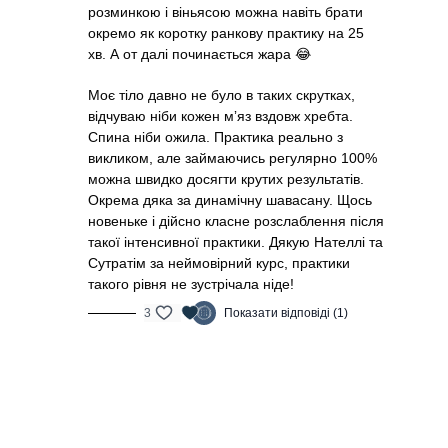
розминкою і віньясою можна навіть брати
окремо як коротку ранкову практику на 25
хв. А от далі починається жара 😂
Моє тіло давно не було в таких скрутках,
відчуваю ніби кожен мʼяз вздовж хребта.
Спина ніби ожила. Практика реально з
викликом, але займаючись регулярно 100%
можна швидко досягти крутих результатів.
Окрема дяка за динамічну шавасану. Щось
новеньке і дійсно класне розслаблення після
такої інтенсивної практики. Дякую Нателлі та
Сутратім за неймовірний курс, практики
такого рівня не зустрічала ніде!
3
Показати відповіді (1)