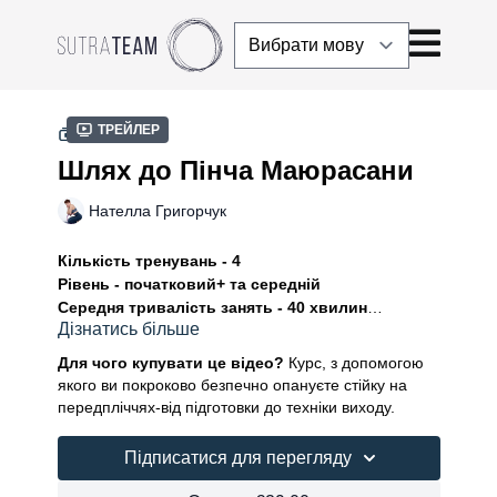
Трейлер
КОЛЕКЦІЯ
Шлях до Пінча Маюрасани
Нателла Григорчук
Кількість тренувань - 4
Рівень - початковий+ та середній
Середня тривалість занять - 40 хвилин
Дізнатись більше
Курс – це комплексна підготовка до виконання
Для чого купувати це відео?
Курс, з допомогою
стійки на передпліччях – Пінча Маюрасани. Це
якого ви покроково безпечно опануєте стійку на
балансова і водночас перевернута асана, отже,
передпліччях-від підготовки до техніки виходу.
потребує сильних рук та спини, кору та відчуття
рівноваги. Втім, курс корисний не тільки, щоб
Підписатися для перегляду
опанувати позу. Він також корисний для
напрацювання сили, зміцнення плечового поясу та